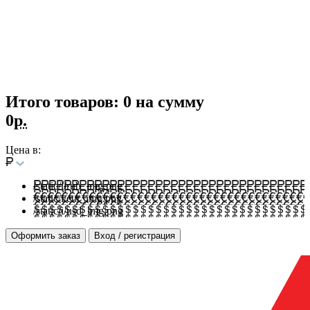
Итого товаров:
0
на сумму
0
р.
Цена в:
/static/i/rub_img.png
/static/i/eur_img.png
/static/i/usd_img.png
Оформить заказ
Вход / регистрация