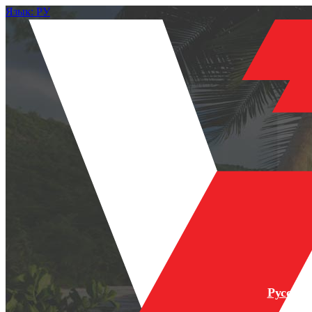
Язык: РУ
Русски