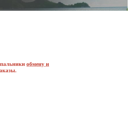
купальники
обмену и
аказы.