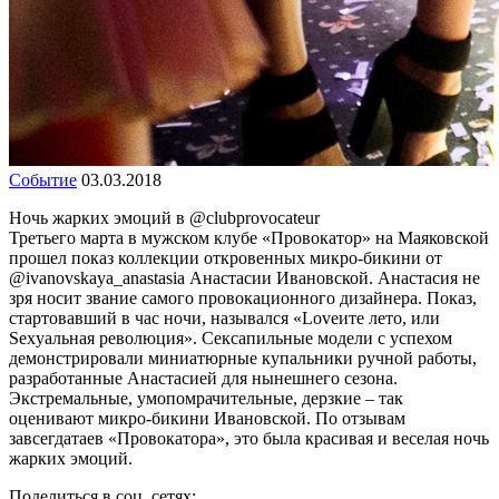
Событие
03.03.2018
Ночь жарких эмоций в @clubprovocateur
Третьего марта в мужском клубе «Провокатор» на Маяковской
прошел показ коллекции откровенных микро-бикини от
@ivanovskaya_anastasia Анастасии Ивановской. Анастасия не
зря носит звание самого провокационного дизайнера. Показ,
стартовавший в час ночи, назывался «Loveите лето, или
Sexyальная революция». Сексапильные модели с успехом
демонстрировали миниатюрные купальники ручной работы,
разработанные Анастасией для нынешнего сезона.
Экстремальные, умопомрачительные, дерзкие – так
оценивают микро-бикини Ивановской. По отзывам
завсегдатаев «Провокатора», это была красивая и веселая ночь
жарких эмоций.
Поделиться в соц. сетях: