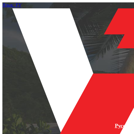
Язык: РУ
Русски