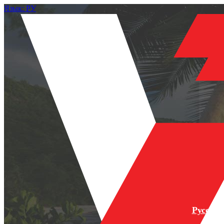
Язык: РУ
Русски