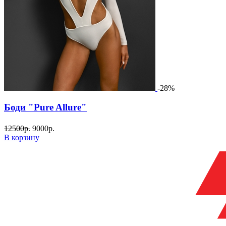
-28%
Боди "Pure Allure"
12500
р.
9000
р.
В корзину