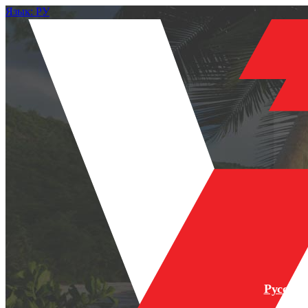
Язык: РУ
Русски