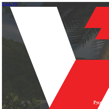
Язык: РУ
Русски