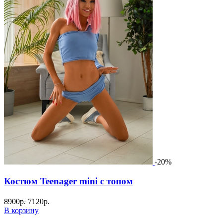
-20%
Костюм Teenager mini с топом
8900
р.
7120
р.
В корзину