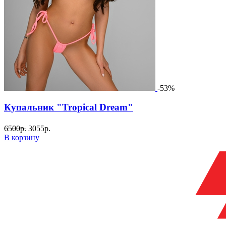
-53%
Купальник "Tropical Dream"
6500
р.
3055
р.
В корзину