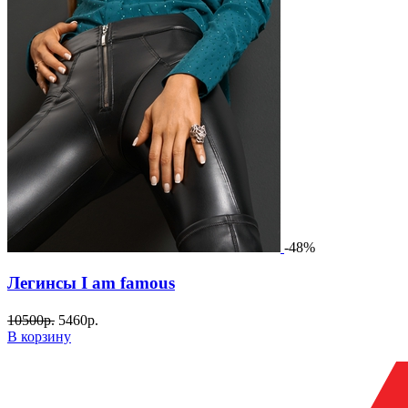
-48%
Легинсы I am famous
10500
р.
5460
р.
В корзину