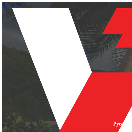
Язык: РУ
Русски