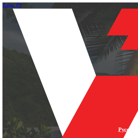
Язык: РУ
Русски