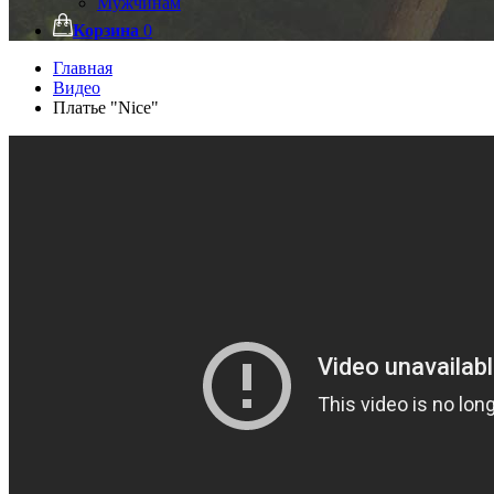
Мужчинам
Корзина
0
Главная
Видео
Платье "Nice"