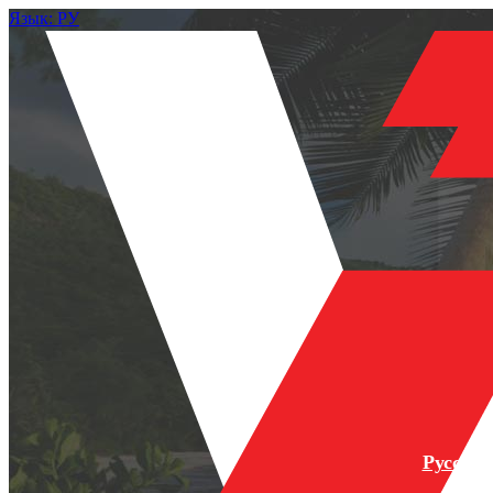
Язык: РУ
Русски