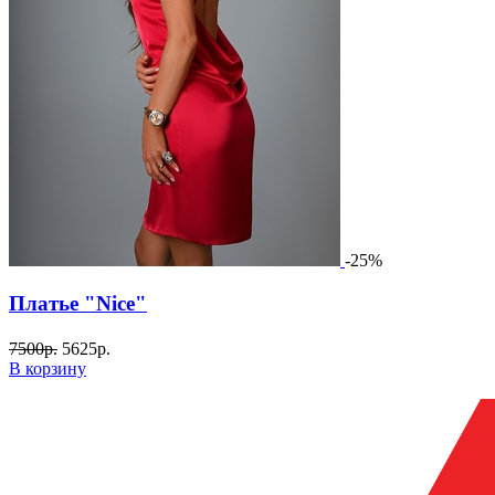
-25%
Платье "Nice"
7500
р.
5625
р.
В корзину