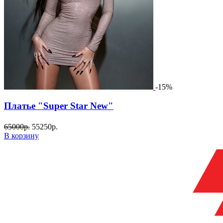
-15%
Платье "Super Star New"
65000
р.
55250
р.
В корзину