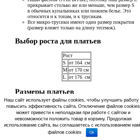
прикрывает столько же или меньше, чем размер S
в обычных купальниках или нижнем белье. Это
относится и к топам, и к трусикам.
Все микро-трусики имеют один размер покрытия
(размер влияет только на длину тесемок).
Выбор роста для платьев
Рост
S
от 164 см
M
от 170 см
L
от 176 см
Размеры платьев
Наш сайт использует файлы cookies, чтобы улучшить работу 
Обхват груди,
Обхват талии,
повысить эффективность сайта. Отключение файлов cookies
Обхват бедер, см
см
см
может привести к неполадкам при работе с сайтом и
невозможности положить товар в корзину. Продолжая
XS
80
60
88
использование сайта, вы соглашаетесь c использованием нам
S
84
64
92
файлов cookies
Ok
M
88
68
96