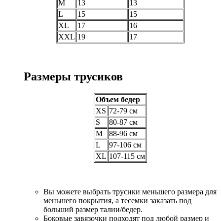
M
13
13
L
15
15
XL
17
16
XXL
19
17
Размеры трусиков
Объем бедер
XS
72-79 см
S
80-87 см
M
88-96 см
L
97-106 см
XL
107-115 см
Вы можете выбрать трусики меньшего размера для
меньшего покрытия, а тесемки заказать под
больший размер талии/бедер.
Боковые завязочки подходят под любой размер и