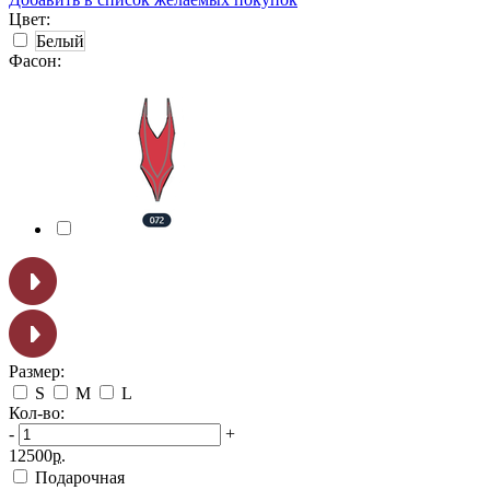
Цвет:
Белый
Фасон:
Размер:
S
M
L
Кол-во:
-
+
12500
р.
Подарочная