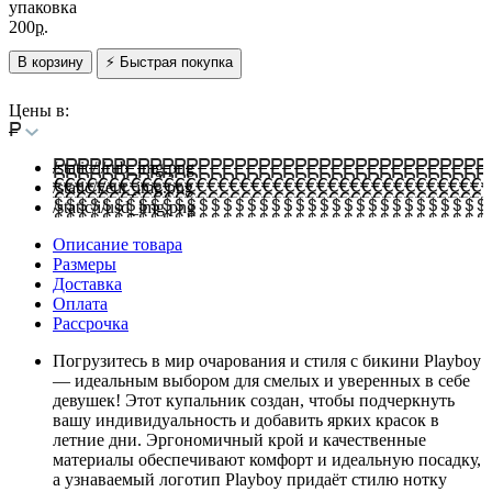
упаковка
200
р.
В корзину
⚡ Быстрая покупка
Цены в:
/static/i/rub_img.png
/static/i/eur_img.png
/static/i/usd_img.png
Описание товара
Размеры
Доставка
Оплата
Рассрочка
Погрузитесь в мир очарования и стиля с бикини Playboy
— идеальным выбором для смелых и уверенных в себе
девушек! Этот купальник создан, чтобы подчеркнуть
вашу индивидуальность и добавить ярких красок в
летние дни. Эргономичный крой и качественные
материалы обеспечивают комфорт и идеальную посадку,
а узнаваемый логотип Playboy придаёт стилю нотку