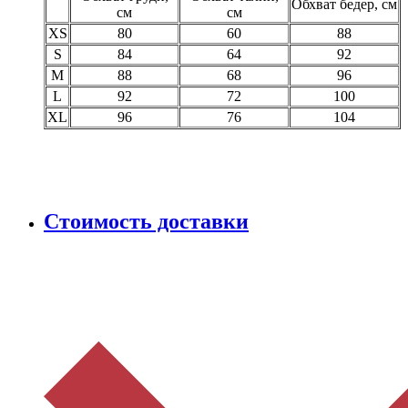
Обхват бедер, см
см
см
XS
80
60
88
S
84
64
92
M
88
68
96
L
92
72
100
XL
96
76
104
Стоимость доставки