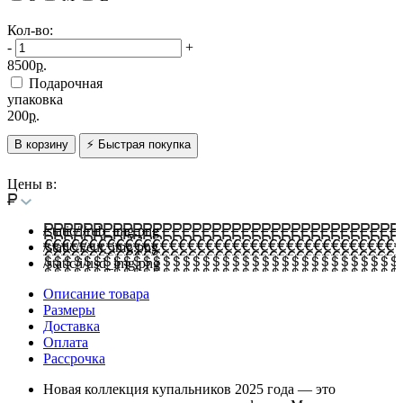
Кол-во:
-
+
8500
р.
Подарочная
упаковка
200
р.
В корзину
⚡ Быстрая покупка
Цены в:
/static/i/rub_img.png
/static/i/eur_img.png
/static/i/usd_img.png
Описание товара
Размеры
Доставка
Оплата
Рассрочка
Новая коллекция купальников 2025 года — это