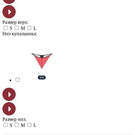
Размер верх:
S
M
L
Низ купальника:
Размер низ:
S
M
L