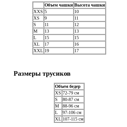
Объем чашки
Высота чашки
XXS
5
10
XS
9
11
S
11
12
M
13
13
L
15
15
XL
17
16
XXL
19
17
Размеры трусиков
Объем бедер
XS
72-79 см
S
80-87 см
M
88-96 см
L
97-106 см
XL
107-115 см