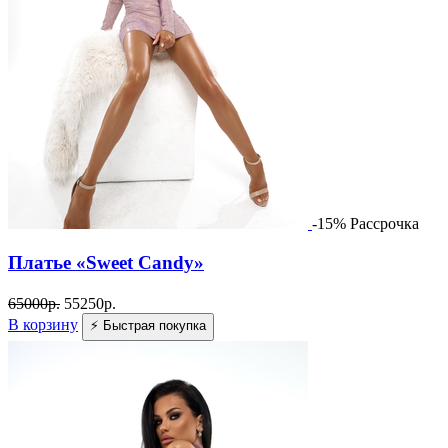
-15%
Рассрочка
Платье «Sweet Candy»
65000
р.
55250
р.
В корзину
⚡ Быстрая покупка