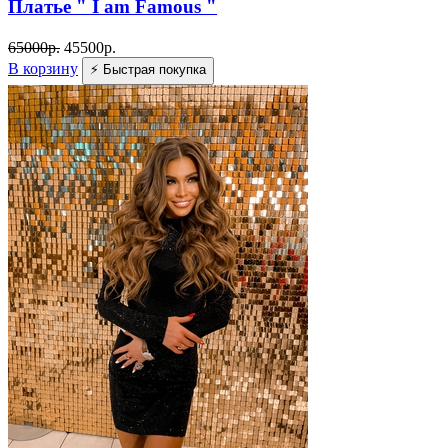
Платье " I am Famous "
65000
р.
45500
р.
В корзину
⚡ Быстрая покупка