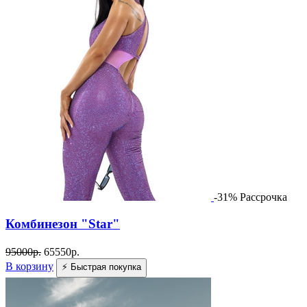
-31%
Рассрочка
Комбинезон "Star"
95000
р.
65550
р.
В корзину
⚡ Быстрая покупка