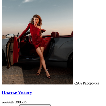
-29%
Рассрочка
Платье Victory
55000
р.
39050
р.