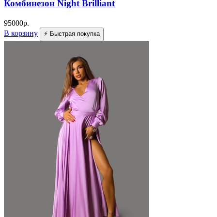
Комбинезон Night Brilliant
95000
р.
В корзину
⚡ Быстрая покупка