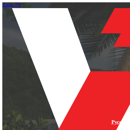
Язык: РУ
Русски