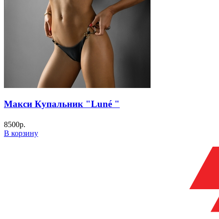
Макси Купальник "Luné "
8500
р.
В корзину