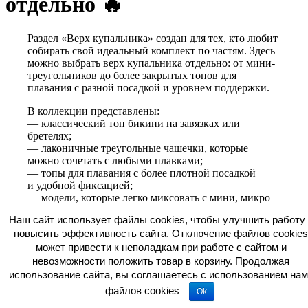
отдельно 🔥
Раздел «Верх купальника» создан для тех, кто любит
собирать свой идеальный комплект по частям. Здесь
можно выбрать верх купальника отдельно: от мини-
треугольников до более закрытых топов для
плавания с разной посадкой и уровнем поддержки.
В коллекции представлены:
— классический топ бикини на завязках или
бретелях;
— лаконичные треугольные чашечки, которые
можно сочетать с любыми плавками;
— топы для плавания с более плотной посадкой
и удобной фиксацией;
— модели, которые легко миксовать с мини, микро
или макси низом купальника.
Наш сайт использует файлы cookies, чтобы улучшить работу 
Каждый верх купальника создаётся на московском
повысить эффективность сайта. Отключение файлов cookies
производстве бренда из премиальных итальянских
может привести к неполадкам при работе с сайтом и
и французских тканей. Эластичные материалы
невозможности положить товар в корзину. Продолжая
и продуманная конструкция помогают топу
использование сайта, вы соглашаетесь c использованием нам
комфортно сидеть, красиво формировать линию
файлов cookies
Ok
груди и надёжно держаться даже при активном
движении.