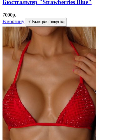
Бюстгальтер "Strawberries Blue"
7000
р.
В корзину
⚡ Быстрая покупка